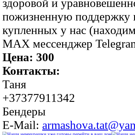
здоровой и уравновешенн
пожизненную поддержку и
купленных у нас (находим
MAX мессенджер Telegram
Цена:
300
Контакты:
Таня
+37377911342
Бендеры
E-Mail:
armashova.tat@yan