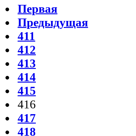
Первая
Предыдущая
411
412
413
414
415
416
417
418