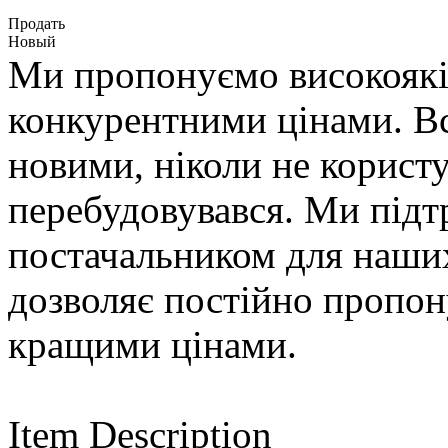
Продать
Новый
Ми пропонуємо високоякі
конкурентними цінами. Вс
новими, ніколи не користу
перебудовувався. Ми підт
постачальником для наших
дозволяє постійно пропон
кращими цінами.
Item Description