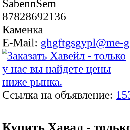
SabennSem
87828692136
Каменка
E-Mail:
ghgftgsgypl@me-g
Ссылка на объявление:
15
Купить Хавал - тольк