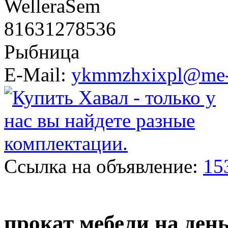
WelleraSem
81631278536
Рыбница
E-Mail:
ykmmzhxixpl@me-
Ссылка на объявление:
15
прокат мебели на ден