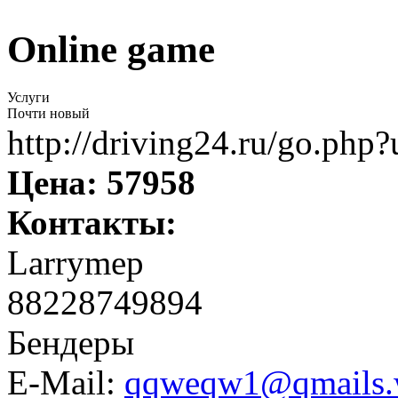
Online game
Услуги
Почти новый
http://driving24.ru/go.ph
Цена:
57958
Контакты:
Larrymep
88228749894
Бендеры
E-Mail:
qqweqw1@qmails.w