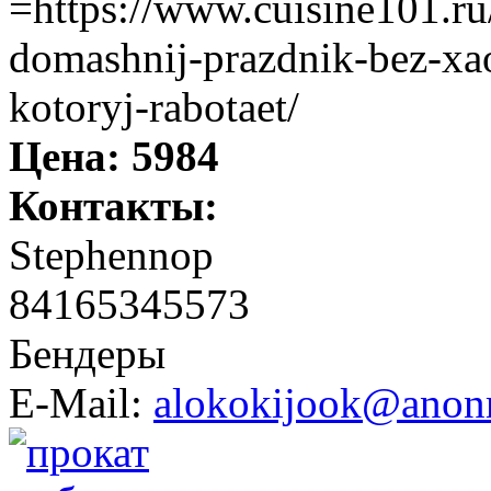
=https://www.cuisine101.ru
domashnij-prazdnik-bez-xao
kotoryj-rabotaet/
Цена:
5984
Контакты:
Stephennop
84165345573
Бендеры
E-Mail:
alokokijook@anonm