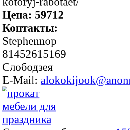
kotoryj-rabotaet/
Цена:
59712
Контакты:
Stephennop
81452615169
Слободзея
E-Mail:
alokokijook@anonm