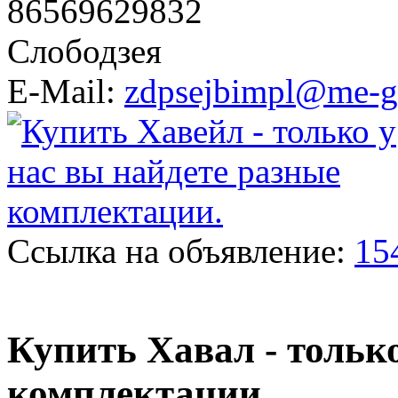
86569629832
Слободзея
E-Mail:
zdpsejbimpl@me-g
Ссылка на объявление:
15
Купить Хавал - тольк
комплектации.