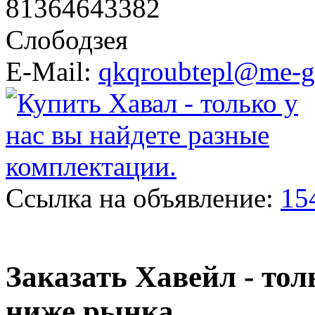
81364643382
Слободзея
E-Mail:
qkqroubtepl@me-g
Ссылка на объявление:
15
Заказать Хавейл - тол
ниже рынка.