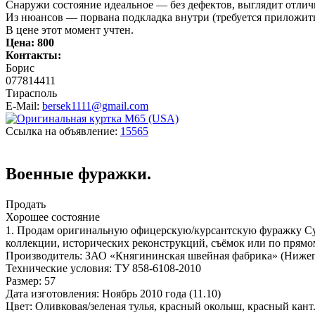
Снаружи состояние идеальное — без дефектов, выглядит отлич
Из нюансов — порвана подкладка внутри (требуется приложить 
В цене этот момент учтен.
Цена:
800
Контакты:
Борис
077814411
Тирасполь
E-Mail:
bersek1111@gmail.com
Ссылка на объявление:
15565
Военные фуражки.
Продать
Хорошее состояние
1. Продам оригинальную офицерскую/курсантскую фуражку Сух
коллекции, исторических реконструкций, съёмок или по прямо
Производитель: ЗАО «Княгининская швейная фабрика» (Нижег
Технические условия: ТУ 858-6108-2010
Размер: 57
Дата изготовления: Ноябрь 2010 года (11.10)
Цвет: Оливковая/зеленая тулья, красный околыш, красный кант