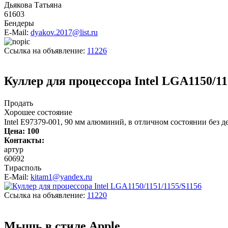
Дьякова Татьяна
61603
Бендеры
E-Mail:
dyakov.2017@list.ru
Ссылка на объявление:
11226
Куллер для процессора Intel LGA1150/11
Продать
Хорошее состояние
Intel E97379-001, 90 мм алюминий, в отличном состоянии без деф
Цена:
100
Контакты:
артур
60692
Тирасполь
E-Mail:
kitam1@yandex.ru
Ссылка на объявление:
11220
Мышь в стиле Apple