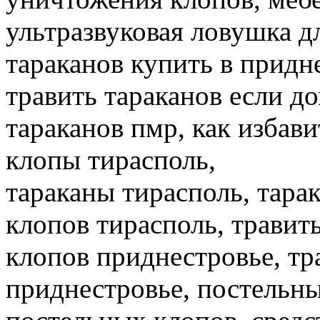
ультразвуковая ловушка дл
тараканов купить в придне
травить тараканов если д
тараканов пмр, как избав
клопы тирасполь,
тараканы тирасполь, тара
клопов тирасполь, травит
клопов приднестровье, тр
приднестровье, постельны